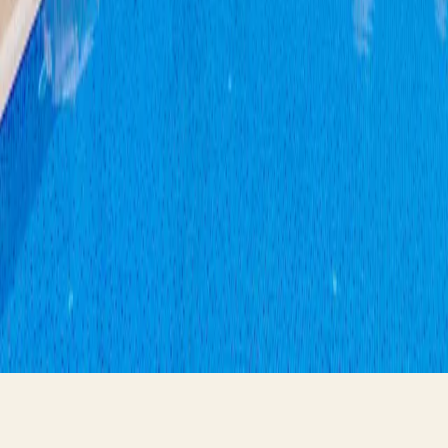
Çıralı'da doğa içinde bir kaçış. Doğa, konfor, siz.
Keşfet
Hakkımızda
Odalar
Deneyimler
Gastronomi
Keşfet
Galeri
İleti
Konaklama
Rezervasyon
Günübirlik
Odalar
Daha fazlası
İletişim
+90 541 825 71 63
info@odilehotel.com
©
2026
Odile
.
Tüm hakları saklıdır.
Çerez Politikası
Gizlilik ve Kişisel Veriler